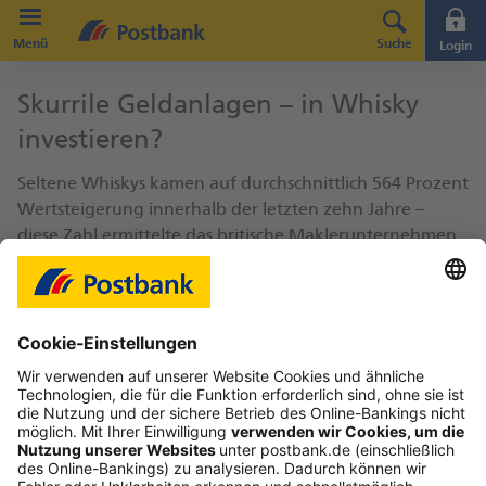
Direkt zur Hauptnavigation (Enter drücken)
Menü
Suche
Login
Direkt zum Hauptinhalt (Enter drücken)
Skurrile Geldanlagen – in Whisky
Direkt zur Suche (Enter drücken)
investieren?
Sel­te­ne Whis­kys kamen auf durch­schnitt­lich 564 Pro­zent
Wert­stei­ge­rung in­ner­halb der letz­ten zehn Jahre –
diese Zahl er­mit­tel­te das bri­ti­sche Mak­ler­un­ter­neh­men
Knight Frank für sei­nen „Lu­xu­ry In­vest­ment Index
2020“. Damit lagen die Spi­ri­tu­o­sen weit vor an­de­ren
An­la­ge­gü­tern, wie be­gehr­ten Autos (+194%), Mün­zen
(+175%) und Kunst (+141%). Eine Out-​of-​the-​Box-​
Strategie kann sich beim Geld­an­le­gen loh­nen, so­fern
Sie ei­ni­ge Punk­te be­ach­ten – denn nicht jeder Whis­ky
wird zum teu­ren Samm­ler­stück.