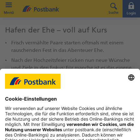
Direkt zur Hauptnavigation (Enter drücken)
Menü
Suche
Login
Direkt zum Hauptinhalt (Enter drücken)
Hafen der Ehe – voll auf Kurs
Direkt zur Suche (Enter drücken)
Frisch vermählte Paare starten oftmals mit einem
rauschenden Fest in das Abenteuer Ehe.
Nach der Hochzeitsfeier rücken nun neue Wünsche
und Ziele in den Fokus: Für manche ist es das eigene
Haus im Grünen, für andere vielleicht Nachwuchs –
oder sogar beides.
Erfahren Sie hier, wie Sie Ihre Träume als Paar
erreichen können und was es vor allem hinsichtlich
rund ums Thema Geld zu beachten gilt.