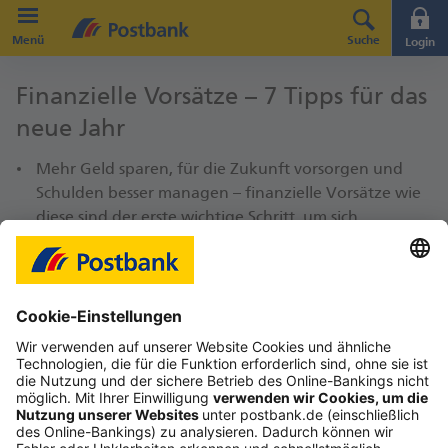
Direkt zur Hauptnavigation (Enter drücken)
Menü
Suche
Login
Direkt zum Hauptinhalt (Enter drücken)
Finanzielle Vor­sätze – 7 Tipps für das
Direkt zur Suche (Enter drücken)
neue Jahr
Mehr Geld sparen, für die Zukunft vorsorgen und
Schulden besser managen – finanzielle Vorsätze wie
diese sind der erste wichtige Schritt, um sich
Freiräume zu schaffen und langfristig Vermögen
aufzubauen.
Die Umsetzung gestaltet sich oft jedoch schwierig;
deswegen ist es sinnvoll, die eigenen Finanzen
strategisch anzugehen und auf bewährte Techniken
wie z. B. ein Haushaltsbuch zu setzen.
Hier finden Sie Tipps, wie Sie die finanziellen
Vorsätze in die Tat umsetzen können.